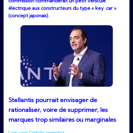
commission commanderait un petit véhicule
électrique aux constructeurs du type « key car »
(concept japonais).
Stellantis pourrait envisager de
rationaliser, voire de supprimer, les
marques trop similaires ou marginales
Lien vers l'article complet