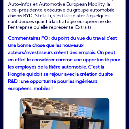
Auto-Infos et Automotive European Mobility, la
vice-présidente exécutive du groupe automobile
chinois BYD, Stella Li, s'est laissé aller à quelques
confidences quant à la stratégie européenne de
l'entreprise qu'elle représente. Extraits.
Commentaires FO
: du point du vue du travail c’est
une bonne chose que les nouveaux
acteurs/investisseurs créent des emplois. On peut
en effet le considérer comme une opportunité pour
les employés de la filière automobile. C’est la
Hongrie qui doit se réjouir avec la création du site
R&D : une opportunité pour les ingénieurs
européens, mobiles !