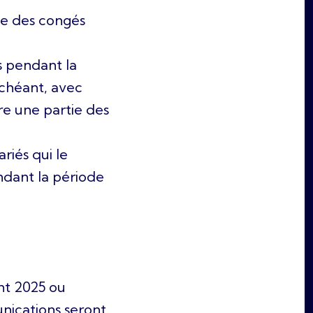
le des congés
s pendant la
échéant, avec
dre une partie des
riés qui le
ndant la période
nt 2025 ou
nications seront