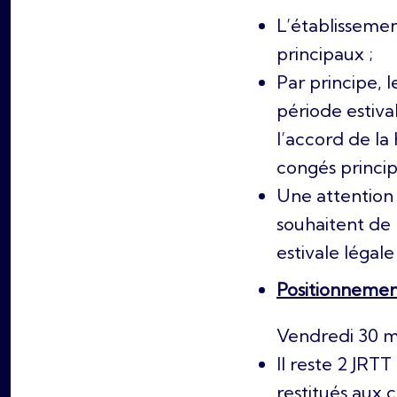
L’établissemen
principaux ;
Par principe, 
période estival
l’accord de la 
congés princip
Une attention 
souhaitent de
estivale légale 
Positionnemen
Vendredi 30 ma
Il reste 2 JRT
restitués aux 