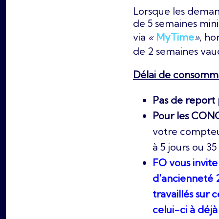
Lorsque les deman
de 5 semaines mini
via
«
MyTime
»
, ho
de 2 semaines vau
Délai de consomma
Pas de report
Pour les CON
votre compte
à 5 jours ou 3
FO vous invite
d'ancienneté 2
travaillés sur
celui-ci à déjà