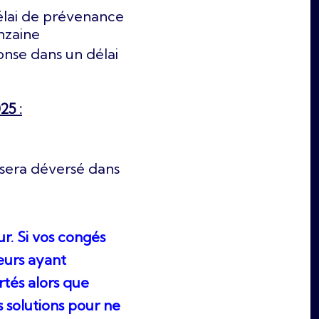
élai de prévenance
nzaine
onse dans un délai
25 :
 sera déversé dans
r. Si vos congés
eurs ayant
rtés alors que
es solutions pour ne