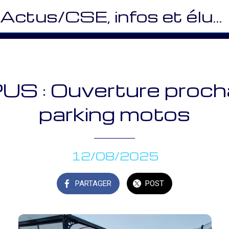
Actus/CSE, infos et élus (CEMR)
S : Ouverture procha
parking motos
12/08/2025
PARTAGER
POST