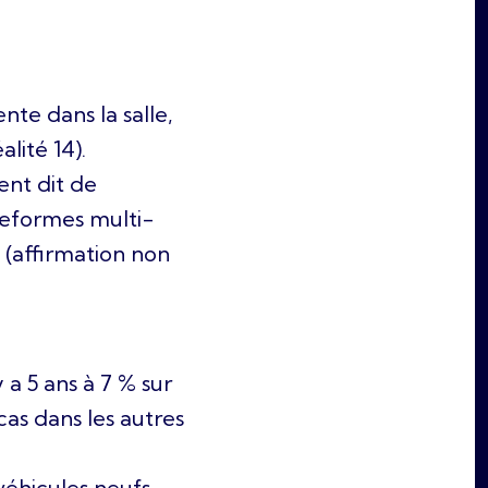
nte dans la salle,
lité 14).
ent dit de
ateformes multi-
 (affirmation non
a 5 ans à 7 % sur
cas dans les autres
véhicules neufs