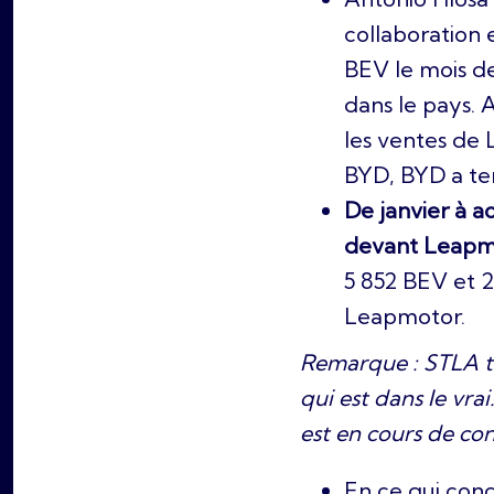
collaboration
BEV le mois d
dans le pays. 
les ventes de
BYD, BYD a ten
De janvier à a
devant Leapm
5 852 BEV et 
Leapmotor.
Remarque : STLA ten
qui est dans le vra
est en cours de con
En ce qui con