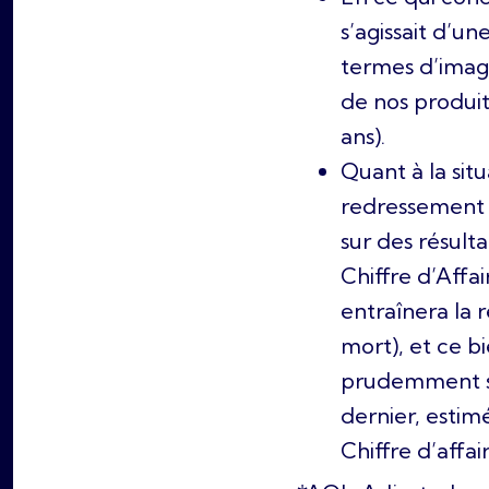
s’agissait d’u
termes d’image
de nos produit
ans).
Quant à la situ
redressement d
sur des résult
Chiffre d’Aff
entraînera la 
mort), et ce 
prudemment se
dernier, estim
Chiffre d’affair