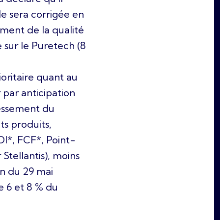
le sera corrigée en
ement de la qualité
e sur le Puretech (8
ioritaire quant au
 par anticipation
ressement du
s produits,
OI*, FCF*, Point-
tellantis), moins
in du 29 mai
e 6 et 8 % du