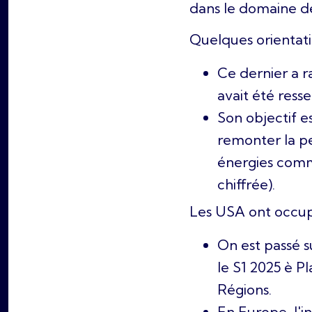
dans le domaine des
Quelques orientatio
Ce dernier a ra
avait été ress
Son objectif e
remonter la pe
énergies comme
chiffrée).
Les USA ont occupé
On est passé s
le S1 2025 è P
Régions.
En Europe, l'i