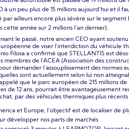
 à un peu plus de 15 millions aujourd’hui et il f
é par ailleurs encore plus sévère sur le segment
 cette année sur 2 millions l’an dernier).
reniant le passé, notre ancien CEO ayant soutenu 
ropéenne de viser l’interdiction du véhicule th
onio Filosa a confirmé que STELLANTIS est déso
es membres de l’ACEA (Association des constru
pour demander l’assouplissement des normes eu
squelles sont actuellement selon lui non atteigna
pelé que le parc européen de 215 millions de 
s de 12 ans, pourrait être avantageusement re
’achat, par des véhicules thermiques plus récents
rica et Europe, l’objectif est de localiser de plu
ur développer nos parts de marchés.
a a consacré 3 minutes à LEAPMOTOR, laissant 