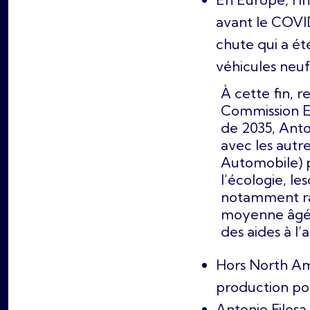
avant le COVID
chute qui a ét
véhicules neufs
À cette fin, 
Commission Eu
de 2035, Ant
avec les autr
Automobile) 
l’écologie, le
notamment rap
moyenne âgée
des aides à l
Hors North Ame
production po
Antonio Filos