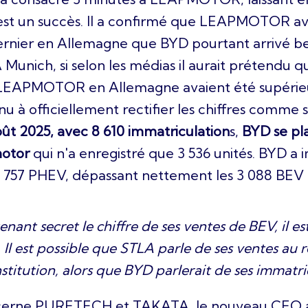
 est un succès. Il a confirmé que LEAPMOTOR av
ernier en Allemagne que BYD pourtant arrivé b
A Munich, si selon les médias il aurait prétendu 
 LEAPMOTOR en Allemagne avaient été supérieu
u à officiellement rectifier les chiffres comme su
oût 2025, avec 8 610 immatriculation
s,
BYD se pl
otor
qui n'a enregistré que 3 536 unités. BYD a 
2 757 PHEV, dépassant nettement les 3 088 BE
ant secret le chiffre de ses ventes de BEV, il est 
i. Il est possible que STLA parle de ses ventes au 
stitution, alors que BYD parlerait de ses immatri
cerne PURETECH et TAKATA, le nouveau CEO a 