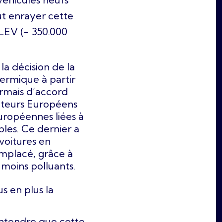
aut enrayer cette
 LEV (- 350.000
la décision de la
ermique à partir
rmais d’accord
cteurs Européens
ropéennes liées à
bles. Ce dernier a
voitures en
mplacé, grâce à
 moins polluants.
s en plus la
entendre que cette