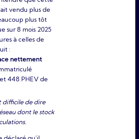
ait vendu plus de
eaucoup plus tôt
que sur 8 mois 2025
res à celles de
it :
ace nettement
immatriculé
V et 448 PHEV de
difficile de dire
réseau dont le stock
culations.
déclaré qu’il