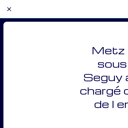
Metz 
sous
Seguy 
chargé 
de l e