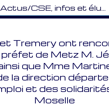
Actus/CSE, infos et élus (MS)
et Tremery ont rencon
 préfet de Metz M. J
ainsi que Mme Marti
de la direction départ
mploi et des solidarité
Moselle