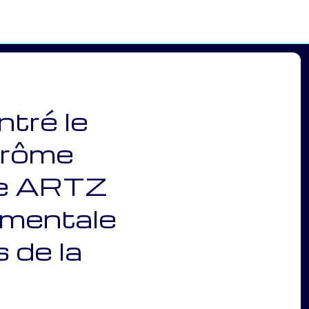
tré le
érôme
ne ARTZ
ementale
s de la