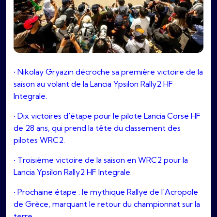
• Nikolay Gryazin décroche sa première victoire de la
saison au volant de la Lancia Ypsilon Rally2 HF
Integrale.
• Dix victoires d'étape pour le pilote Lancia Corse HF
de 28 ans, qui prend la tête du classement des
pilotes WRC2.
• Troisième victoire de la saison en WRC2 pour la
Lancia Ypsilon Rally2 HF Integrale.
• Prochaine étape : le mythique Rallye de l'Acropole
de Grèce, marquant le retour du championnat sur la
terre.