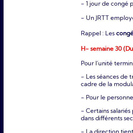
- 1 jour de congé
- Un JRTT employe
Rappel : Les
congé
H- semaine 30 (Du 20
Pour l’unité termin
- Les séances de tr
cadre de la modul
- Pour le personne
- Certains salarié
dans différents se
- La direction tien