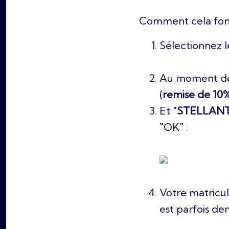
Comment cela fonc
Sélectionnez l
Au moment de 
(
remise de 10
Et "
STELLANT
"OK" :
Votre matricul
est parfois de