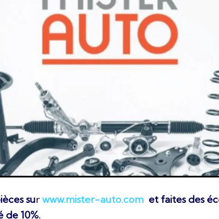
èces su
r
www.mister-auto.com
et faites des é
ié de 10%.