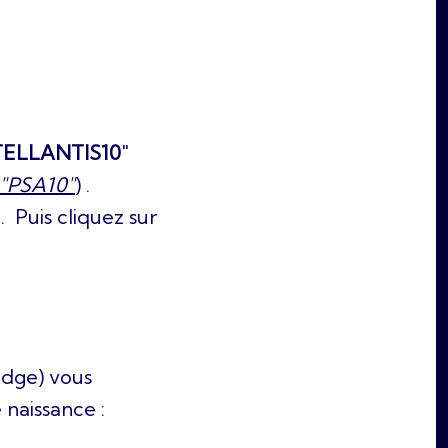
TELLANTIS10
"
 "PSA10"
) .
 Puis cliquez sur
adge) vous
 naissance :