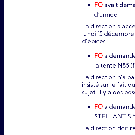
FO
avait dema
d’année.
La direction a ac
lundi 15 décembre 
d’épices.
FO
a demandé d
la tente N85 (
La direction n’a pa
insisté sur le fait q
sujet. Il y a des po
FO
a demandé
STELLANTIS à 
La direction doit 