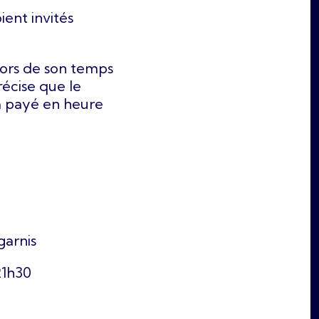
ient invités
ehors de son temps
précise que le
a payé en heure
garnis
21h30