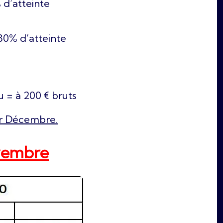
 d’atteinte
80% d’atteinte
u = à 200 € bruts
1er Décembre.
vembre