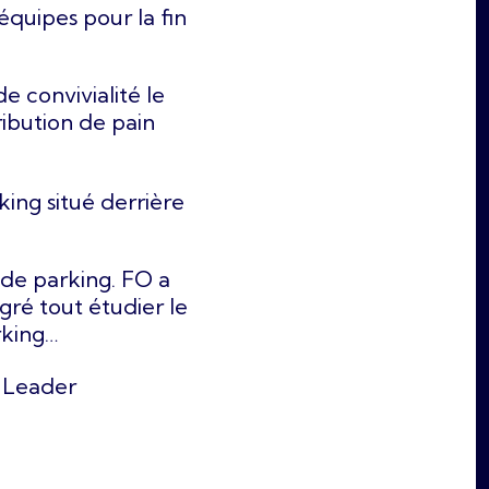
quipes pour la fin
 convivialité le
ibution de pain
ing situé derrière
 de parking. FO a
algré tout étudier le
arking…
 Leader