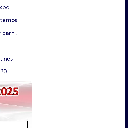
Expo
e temps
 garni.
tines
h30