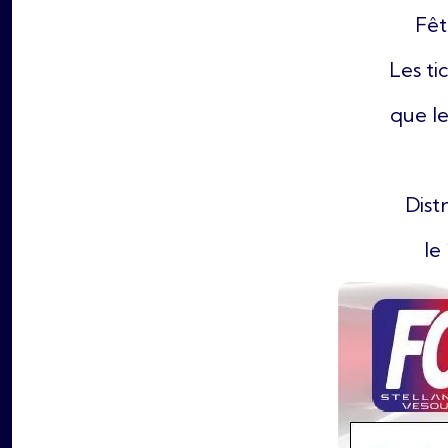
Fêt
Les ti
que le
Dist
le