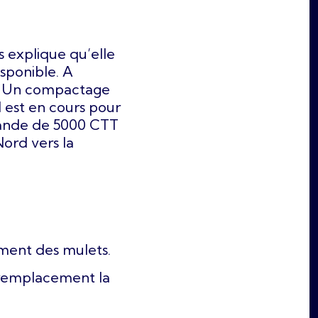
us explique qu’elle
isponible. A
). Un compactage
l est en cours pour
mande de 5000 CTT
Nord vers la
ment des mulets.
 remplacement la