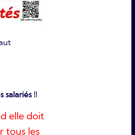
faut
 salariés !!
d elle doit
 tous les