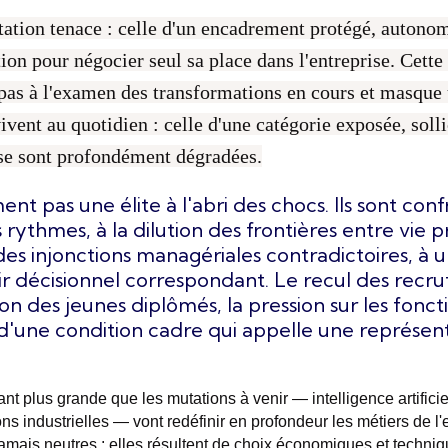
ntation tenace : celle d'un encadrement protégé, auton
ion pour négocier seul sa place dans l'entreprise. Cette
e pas à l'examen des transformations en cours et masque 
ivent au quotidien : celle d'une catégorie exposée, solli
 se sont profondément dégradées.
nt pas une élite à l'abri des chocs. Ils sont conf
s rythmes, à la dilution des frontières entre vie 
des injonctions managériales contradictoires, à 
r décisionnel correspondant. Le recul des recr
ion des jeunes diplômés, la pression sur les fonct
d'une condition cadre qui appelle une représent
nt plus grande que les mutations à venir — intelligence artificiel
ns industrielles — vont redéfinir en profondeur les métiers de l
amais neutres : elles résultent de choix économiques et techniqu