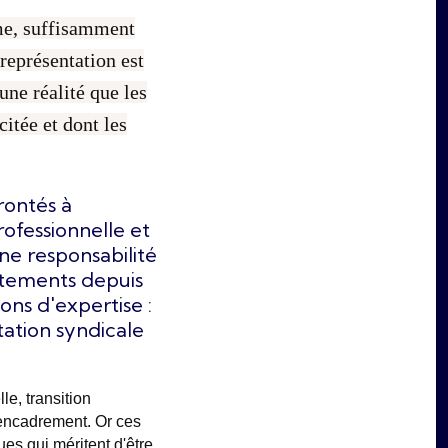
ome, suffisamment
 représentation est
une réalité que les
citée et dont les
rontés à
professionnelle et
une responsabilité
utements depuis
ions d'expertise :
ation syndicale
le, transition
'encadrement. Or ces
es qui méritent d'être