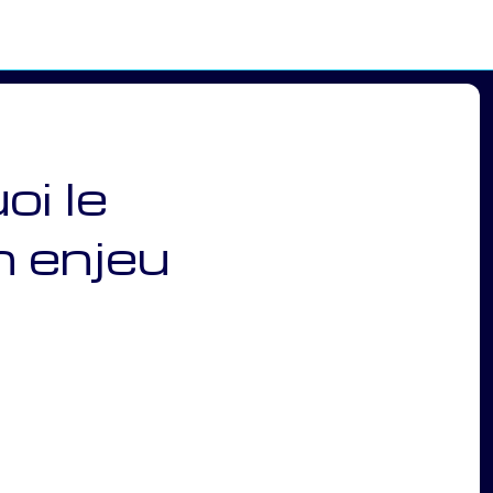
i le
n enjeu