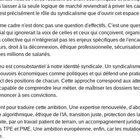
 laisser à la seule logique de marché reviendrait à priver les ca
 C'est précisément le rôle du syndicalisme que d'ouvrir cet espac
me cadre n'est donc pas une question d'effectifs. C'est une que
al qui ignorerait la voix de celles et ceux qui conçoivent, organi
collective qui n'intégrerait pas les enjeux spécifiques de l'en
-jours, droit à la déconnexion, éthique professionnelle, sécurisat
es millions de salariés.
u est consubstantiel à notre identité syndicale. Un syndicalisme
 pouvoirs économiques comme politiques et qui défend une prati
pect des positions de chacun. Cette approche correspond aux att
capable de comprendre leur métier, de maîtriser les dossiers tec
renoncer à ses convictions.
nt pour traduire cette ambition. Une expertise renouvelée, d'abo
lgorithmique, éthique de l'IA, transition juste, protection des l
ite, par un travail patient de terrain, un accompagnement juridi
 TPE et PME. Une ambition européenne, enfin, car les mutations
e.