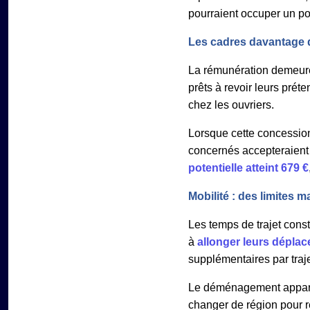
pourraient occuper un pos
Les cadres davantage di
La rémunération demeure
prêts à revoir leurs prét
chez les ouvriers.
Lorsque cette concession
concernés accepteraient
potentielle atteint 679 €
Mobilité : des limites 
Les temps de trajet cons
à
allonger leurs dépla
supplémentaires par traj
Le déménagement apparaît
changer de région pour re