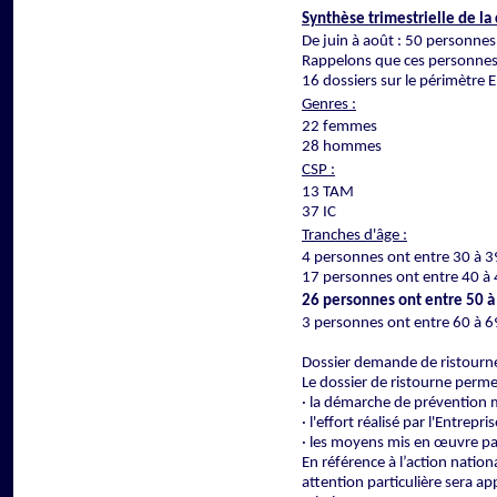
Synthèse trimestrielle de la c
De juin à août : 50 personnes
Rappelons que ces personnes 
16 dossiers sur le périmètre 
Genres :
22 femmes
28 hommes
CSP :
13 TAM
37 IC
Tranches d'âge :
4 personnes ont entre 30 à 3
17 personnes ont entre 40 à 
26 personnes ont entre 50 à
3 personnes ont entre 60 à 6
Dossier demande de ristourn
Le dossier de ristourne perme
· la démarche de prévention m
· l'effort réalisé par l'Entrepris
· les moyens mis en œuvre par
En référence à l’action nation
attention particulière sera ap