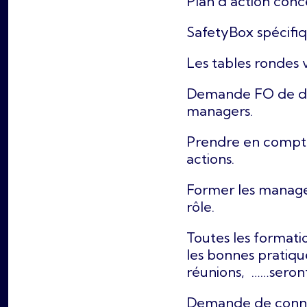
Plan d'action conc
SafetyBox spécifi
Les tables rondes 
Demande FO de diff
managers.
Prendre en compte
actions.
Former les manager
rôle.
Toutes les formatio
les bonnes pratiques
réunions, ……seron
Demande de connai