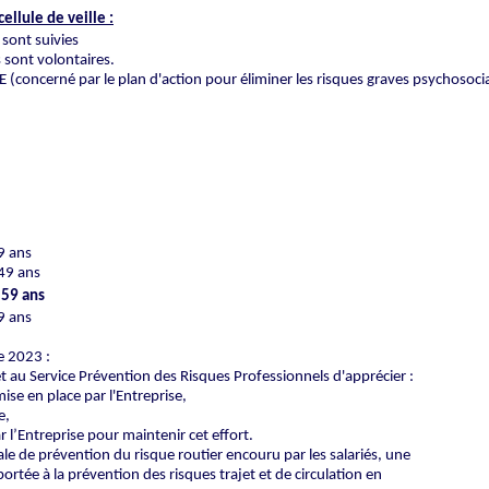
ellule de veille :
 sont suivies
sont volontaires.
EE (concerné par le plan d'action pour éliminer les risques graves psychosoci
9 ans
49 ans
 59 ans
9 ans
e 2023 :
t au Service Prévention des Risques Professionnels d'apprécier :
ise en place par l'Entreprise,
e,
 l’Entreprise pour maintenir cet effort.
ale de prévention du risque routier encouru par les salariés, une
portée à la prévention des risques trajet et de circulation en