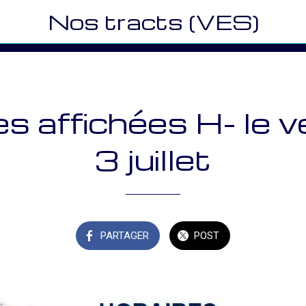
Nos tracts (VES)
es affichées H- le v
3 juillet
PARTAGER
POST